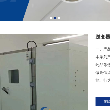
逆变
一、产
本系列
药品等
做高低
能、行
在