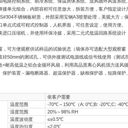
由电路控制系统、制冷系统、保温房体系统、送风循环风道系统
拼接单元组合，内部容积可任意放大，拆装方便，客户指定设计
S#304不锈钢板材质，外部采用宝钢A3喷塑处理，美观大方；
口单点式或可程式控制器，人机界面，可任意设定，使用方便。
美进口压缩机，并使用环保冷媒，采用二元式低温回路系统设计
窗，可方便观察供试样品的试验状态（墙体亦可选配大型观察窗
直径50mm的测试孔，可供外接测试电源线或信号线使用（测试
达+耐高低温之铝合金循环风扇，利用高品质离心风机强力送风
、保护装置－漏电断路器、超温保护器，缺相保护器，短路保护
依客户需要
温度范围
-70℃～150℃（A: 0℃;B: -20℃;C: -40℃
湿度范围
20%～98% RH
温度波动度
≤±0.5℃
温度均匀度
≤2.0℃