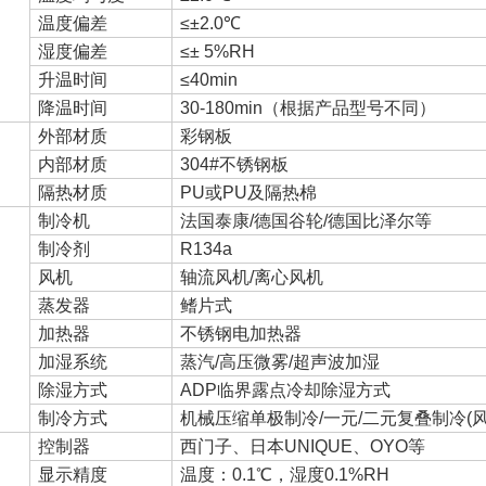
温度偏差
≤±2.0℃
湿度偏差
≤± 5%RH
升温时间
≤40min
降温时间
30-180min（根据产品型号不同）
外部材质
彩钢板
内部材质
304#不锈钢板
隔热材质
PU或PU及隔热棉
制冷机
法国泰康/德国谷轮/德国比泽尔等
制冷剂
R134a
风机
轴流风机/离心风机
蒸发器
鳍片式
加热器
不锈钢电加热器
加湿系统
蒸汽/高压微雾/超声波加湿
除湿方式
ADP临界露点冷却除湿方式
制冷方式
机械压缩单极制冷/一元/二元复叠制冷(
控制器
西门子、日本UNIQUE、OYO等
显示精度
温度：0.1℃，湿度0.1%RH