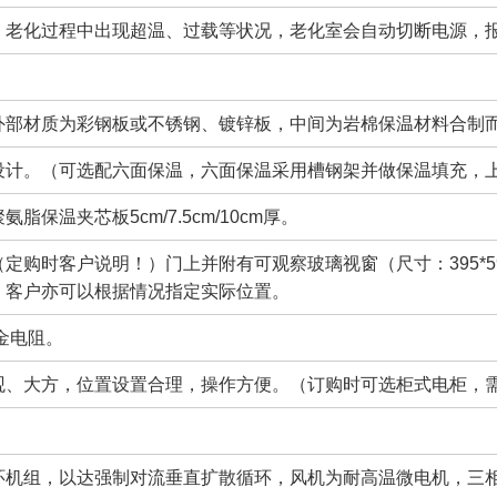
：老化过程中出现超温、过载等状况，老化室会自动切断电源，
外部材质为彩钢板或不锈钢、镀锌板，中间为岩棉保温材料合制
设计。（可选配六面保温，六面保温采用槽钢架并做保温填充，上
脂保温夹芯板5cm/7.5cm/10cm厚。
定购时客户说明！）门上并附有可观察玻璃视窗（尺寸：395*5
，客户亦可以根据情况指定实际位置。
铂金电阻。
观、大方，位置设置合理，操作方便。（订购时可选柜式电柜，
机组，以达强制对流垂直扩散循环，风机为耐高温微电机，三相380v