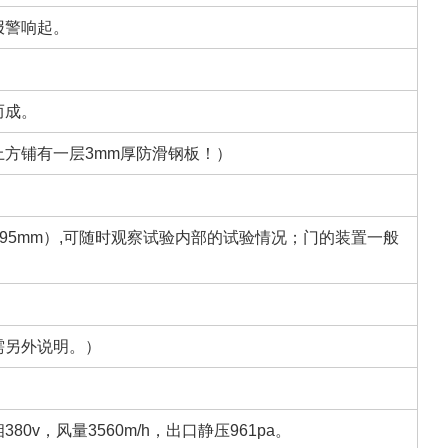
报警响起。
而成。
方铺有一层3mm厚防滑钢板！）
95mm）,可随时观察试验内部的试验情况；门的装置一般
需另外说明。）
，风量3560m/h，出口静压961pa。