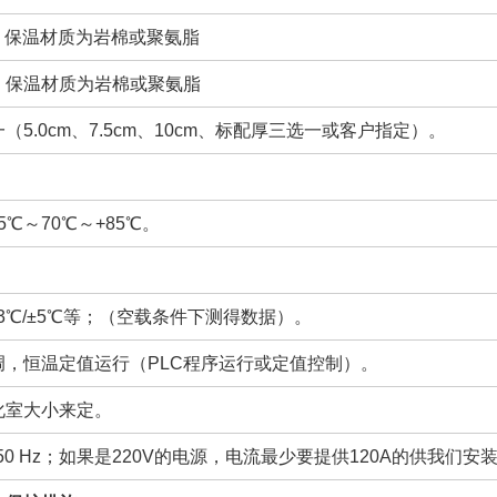
℃ 保温材质为岩棉或聚氨脂
℃ 保温材质为岩棉或聚氨脂
5.0cm、7.5cm、10cm、标配厚三选一或客户指定）。
5℃～70℃～+85℃。
±3℃/±5℃等；（空载条件下测得数据）。
调，恒温定值运行（PLC程序运行或定值控制）。
化室大小来定。
50 Hz；如果是220V的电源，电流最少要提供120A的供我们安