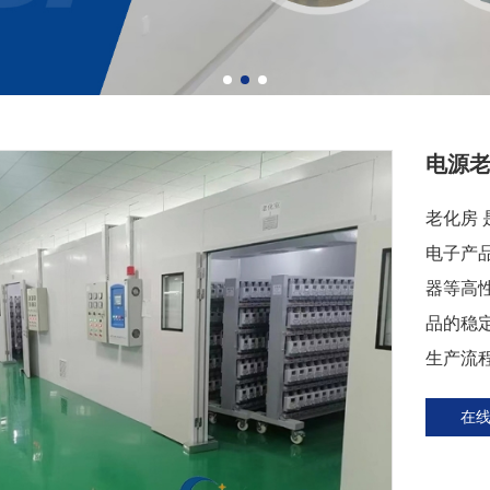
电源
老化房
电子产
器等高
品的稳
生产流
在